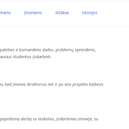
ntams
Įmonėms
Iššūkiai
Istorijos
os patirties ir komandinio darbo, problemų sprendimo,
usius studentus įsidarbinti.
u, kad įmonės direktorius net ir po viso projekto kalbėsis
i papildomą darbą su mokslais, įsidarbinau įmonėje, su