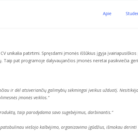
Apie
Stude
o CV unikalia patirtimi. Spręsdami įmonės iššūkius įgyja įvairiapusišk
. Taip pat programoje dalyvaujančios įmonės neretai pasikviečia geria
au ir dėl atsiveriančių galimybių sėkmingai įveikus užduotį. Nesitikėja
tolimesnės įmonės veiklos.“
produktą, taip parodydama savo sugebėjimus, darbinantis.“
e, patobulinau viešojo kalbėjimo, organizavimo įgūdžius, išmokau derint