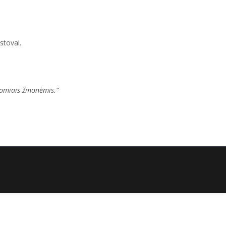
stovai.
įdomiais žmonėmis.”