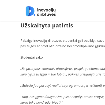
Užskaityta patirtis
Pabaigę inovacijų dirbtuves studentai gali papildyti sav
paslaugos ar produkto dizaino bei prototipavimo įgūdžių
Studentai sako:
„Be pozityvios emocinės atmosferos, projektą rekomenduoči
kaip lygus su lygiu ir tuo labiau, pakvies prisijungti prie 
„Galėsiu jau parodyt realiai suprogramuotą ir veikiantį 
“Taip, nes įgijau daugiau žinių sau nepažįstamose sritys
kuria teko bendradarbiauti.”