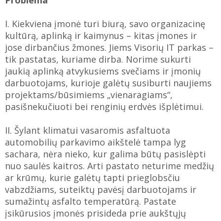
Problema
I. Kiekviena įmonė turi biurą, savo organizacinę
kultūrą, aplinką ir kaimynus – kitas įmones ir
jose dirbančius žmones. Jiems Visorių IT parkas –
tik pastatas, kuriame dirba. Norime sukurti
jaukią aplinką atvykusiems svečiams ir įmonių
darbuotojams, kurioje galėtų susiburti naujiems
projektams/būsimiems „vienaragiams“,
pasišnekučiuoti bei renginių erdvės išplėtimui.
II. Šylant klimatui vasaromis asfaltuota
automobilių parkavimo aikštelė tampa lyg
sachara, nėra nieko, kur galima būtų pasislėpti
nuo saulės kaitros. Arti pastato neturime medžių
ar krūmų, kurie galėtų tapti prieglobsčiu
vabzdžiams, suteiktų pavėsį darbuotojams ir
sumažintų asfalto temperatūrą. Pastate
įsikūrusios įmonės prisideda prie aukštųjų