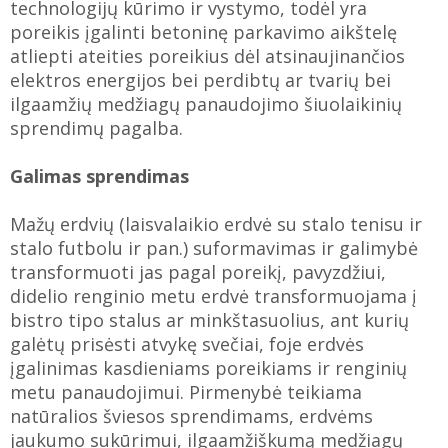
technologijų kūrimo ir vystymo, todėl yra
poreikis įgalinti betoninę parkavimo aikštelę
atliepti ateities poreikius dėl atsinaujinančios
elektros energijos bei perdibtų ar tvarių bei
ilgaamžių medžiagų panaudojimo šiuolaikinių
sprendimų pagalba.
Galimas sprendimas
Mažų erdvių (laisvalaikio erdvė su stalo tenisu ir
stalo futbolu ir pan.) suformavimas ir galimybė
transformuoti jas pagal poreikį, pavyzdžiui,
didelio renginio metu erdvė transformuojama į
bistro tipo stalus ar minkštasuolius, ant kurių
galėtų prisėsti atvykę svečiai, foje erdvės
įgalinimas kasdieniams poreikiams ir renginių
metu panaudojimui. Pirmenybė teikiama
natūralios šviesos sprendimams, erdvėms
jaukumo sukūrimui, ilgaamžiškumą medžiagų