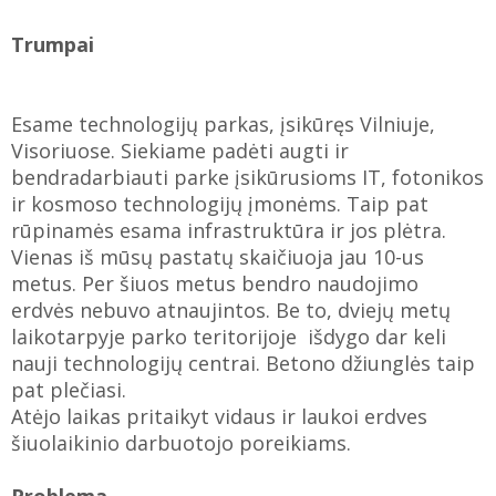
Trumpai
Esame technologijų parkas, įsikūręs Vilniuje,
Visoriuose. Siekiame padėti augti ir
bendradarbiauti parke įsikūrusioms IT, fotonikos
ir kosmoso technologijų įmonėms. Taip pat
rūpinamės esama infrastruktūra ir jos plėtra.
Vienas iš mūsų pastatų skaičiuoja jau 10-us
metus. Per šiuos metus bendro naudojimo
erdvės nebuvo atnaujintos. Be to, dviejų metų
laikotarpyje parko teritorijoje išdygo dar keli
nauji technologijų centrai. Betono džiunglės taip
pat plečiasi.
Atėjo laikas pritaikyt vidaus ir laukoi erdves
šiuolaikinio darbuotojo poreikiams.