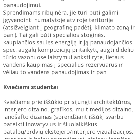
panaudojimui.
Sprendimams ribų nėra, jie turi būti galimi
įgyvendinti numatytoje atviroje teritorije
(atsižvelgiant į geografinę padėtį, klimato zoną ir
pan.). Tai gali būti specialios stoginės,
kaupiančios saulės energiją ir ją panaudojančios
spec. augalų kompozicijų pritaikytų augti didelio
tūrio vazonuose laistymui anksti ryte, lietaus
vandens kaupimas į specialius rezervuarus ir
vėliau to vandens panaudojimas ir pan.
Kviečiami studentai
Kviečiame prie iššūkio prisijungti architektūros,
interjero dizaino, grafikos, multimedijos dizaino,
landšafto dizainas (sprendžiant iššūkį svarbu
pateikti inovatyvius ir šiuolaikiškus
patalpų/erdvių ekstejero/interjero vizualizacijos,