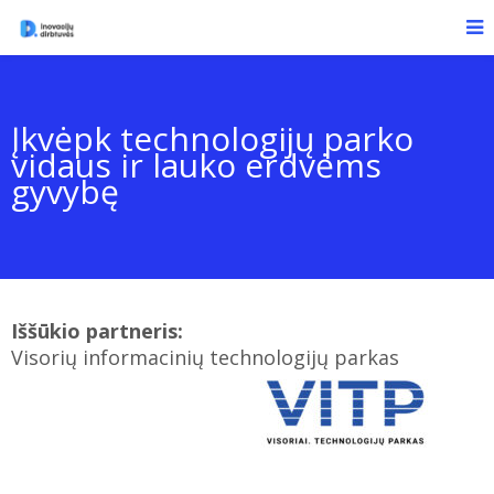
Įkvėpk technologijų parko
vidaus ir lauko erdvėms
gyvybę
Iššūkio partneris:
Visorių informacinių technologijų parkas